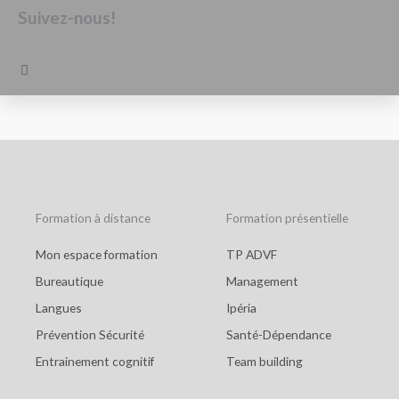
Suivez-nous!
F
a
c
e
b
o
o
k
Formation à distance
Formation présentielle
Mon espace formation
TP ADVF
Bureautique
Management
Langues
Ipéria
Prévention Sécurité
Santé-Dépendance
Entrainement cognitif
Team building