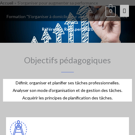
Accueil
S’organiser pour augmenter sa performance
Aller
Men
0
au
Formation "S'organiser à domicile pour augmenter sa performance"
contenu
princ
Référence: Ref.p.perf.2020
Objectifs pédagogiques
Définir, organiser et planifier ses tâches professionnelles.
Analyser son mode d’organisation et de gestion des tâches.
Acquérir les principes de planification des tâches.