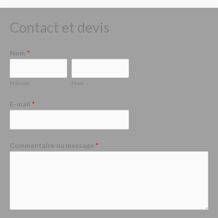
Contact et devis
Nom
*
Prénom
Nom
E-mail
*
Commentaire ou message
*