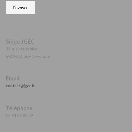
Envoyer
Siège JGEC
34 rue des écoles
60190 Choisy la Victoire
Email
contact@jgec.fr
Téléphone
03 64 53 93 79