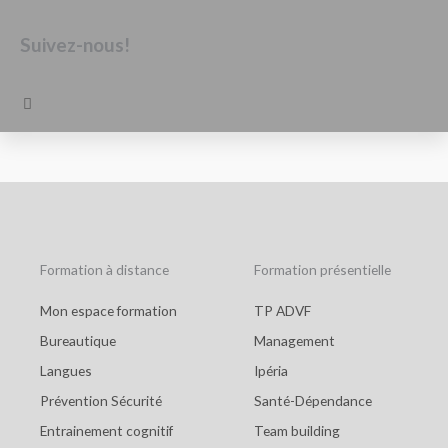
Suivez-nous!
F
a
c
e
b
o
o
k
Formation à distance
Formation présentielle
Mon espace formation
TP ADVF
Bureautique
Management
Langues
Ipéria
Prévention Sécurité
Santé-Dépendance
Entrainement cognitif
Team building