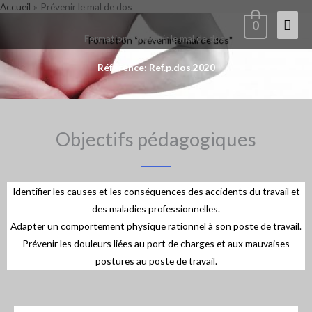
Accueil
Prévenir le mal de dos
Aller
Men
0
au
Formation "prévenir le mal de dos"
contenu
princ
Référence: Ref.p.dos.2020
Objectifs pédagogiques
Identifier les causes et les conséquences des accidents du travail et
des maladies professionnelles.
Adapter un comportement physique rationnel à son poste de travail.
Prévenir les douleurs liées au port de charges et aux mauvaises
postures au poste de travail.