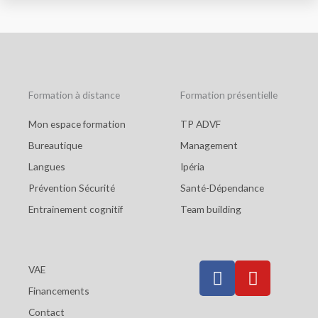
o
o
k
Formation à distance
Formation présentielle
Mon espace formation
TP ADVF
Bureautique
Management
Langues
Ipéria
Prévention Sécurité
Santé-Dépendance
Entrainement cognitif
Team building
F
Y
VAE
a
o
Financements
c
u
Contact