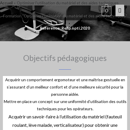
Accueil
Optimiser l’utilisation du matériel et des aides techniques
Aller
Men
0
au
Formation "Optimiser l'utilisation du matériel et des aides techniques"
contenu
princ
Référence: Ref.p.opti.2020
Objectifs pédagogiques
Acquérir un comportement ergomoteur et une maîtrise gestuelle en
s’assurant d’un meilleur confort et d’une meilleure sécurité pour la
personne aidée.
Mettre en place un concept sur une uniformité d’utilisation des outils
techniques pour les opérateurs.
Acquérir un savoir-faire à l’utilisation du matériel (fauteuil
roulant, lève malade, verticalisateur) pour obtenir une