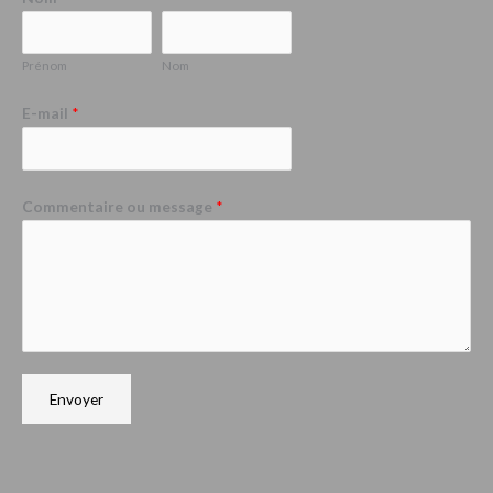
Prénom
Nom
E-mail
*
Commentaire ou message
*
Envoyer