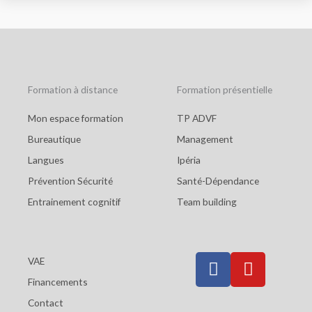
o
k
Formation à distance
Formation présentielle
Mon espace formation
TP ADVF
Bureautique
Management
Langues
Ipéria
Prévention Sécurité
Santé-Dépendance
Entrainement cognitif
Team building
F
Y
VAE
a
o
Financements
c
u
Contact
e
t